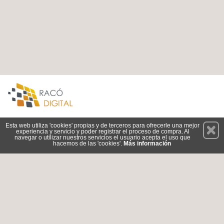
Permanece atento a nuestras novedades y promociones
Esta web utiliza 'cookies' propias y de terceros para ofrecerle una mejor
experiencia y servicio y poder registrar el proceso de compra. Al
Suscríbete
navegar o utilizar nuestros servicios el usuario acepta el uso que
hacemos de las 'cookies'.
Más información
Privacidad
Cómo llegar
Condiciones de Uso
Cookies
© 2026 Copyright:
tienda.racodigital.com