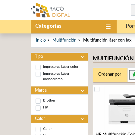
Categorías
Port
Inicio
Multifunción
Multifunción láser con fax
Tipo
MULTIFUNCIÓN 
Impresoras Láser color
Impresoras Láser
Ordenar por
monocromo
Marca
Brother
HP
Color
Color
HP Multifunción Col