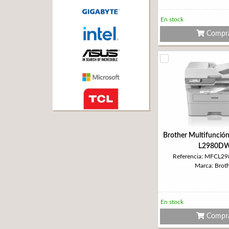
En stock
Compr
Brother Multifunció
L2980D
Referencia: MFCL
Marca: Brot
En stock
Compr