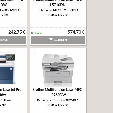
0DW
L5710DN
FCL2800DWRE1
Referencia: MFCL5710DNRE1
Brother
Marca: Brother
242,75 €
574,70 €
En stock
prar
Comprar
n LaserJet Pro
Brother Multifunción Laser MFC-
fdw
L2960DW
a: 5HH64F
Referencia: MFCL2960DWRE1
: HP
Marca: Brother