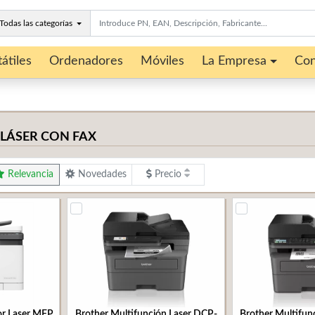
Todas las categorías
átiles
Ordenadores
Móviles
La Empresa
Con
LÁSER CON FAX
Relevancia
Novedades
Precio
or Laser MFP
Brother Multifunción Laser DCP-
Brother Multifun