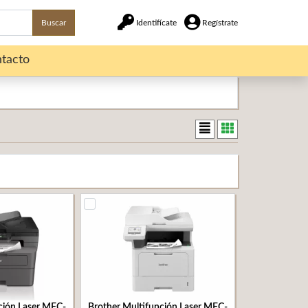
Buscar
Identifícate
Regístrate
tacto
ción Laser MFC-
Brother Multifunción Laser MFC-