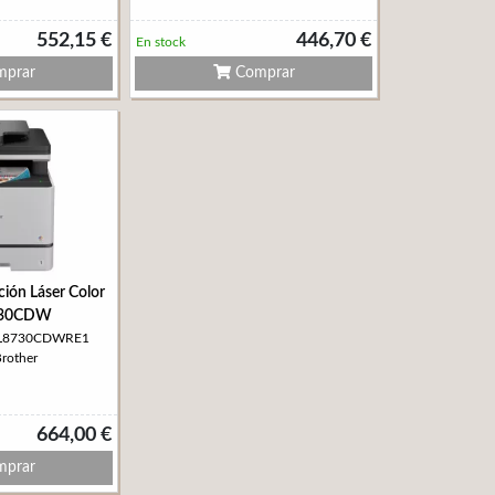
552,15 €
446,70 €
En stock
prar
Comprar
ción Láser Color
30CDW
FCL8730CDWRE1
Brother
664,00 €
prar