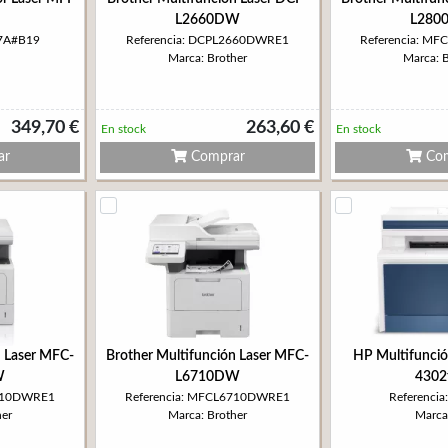
L2660DW
L280
97A#B19
Referencia: DCPL2660DWRE1
Referencia: M
Marca: Brother
Marca: 
349,70 €
263,60 €
En stock
En stock
ar
Comprar
Com
n Laser MFC-
Brother Multifunción Laser MFC-
HP Multifunció
W
L6710DW
4302
5710DWRE1
Referencia: MFCL6710DWRE1
Referenci
her
Marca: Brother
Marca