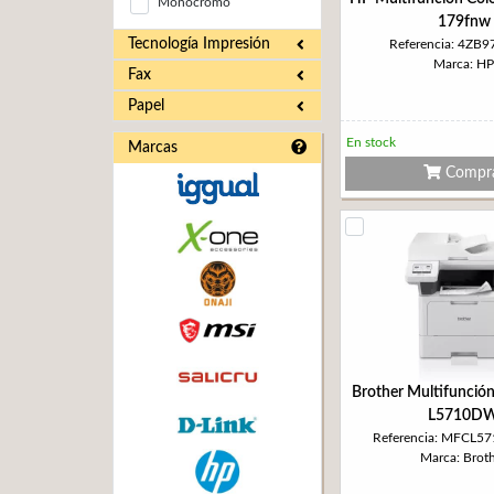
Monocromo
179fnw
Tecnología Impresión
Referencia: 4ZB
Marca: HP
Fax
Papel
En stock
Marcas
Compr
Brother Multifunció
L5710D
Referencia: MFCL
Marca: Brot