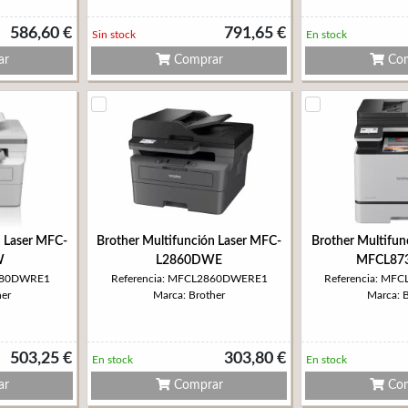
586,60 €
791,65 €
Sin stock
En stock
ar
Comprar
Com
n Laser MFC-
Brother Multifunción Laser MFC-
Brother Multifun
W
L2860DWE
MFCL87
2980DWRE1
Referencia: MFCL2860DWERE1
Referencia: M
her
Marca: Brother
Marca: 
503,25 €
303,80 €
En stock
En stock
ar
Comprar
Com