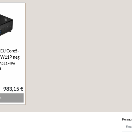
6EU Core5-
 W11P neg
0A821-496
I
983,15 €
ar
Perma