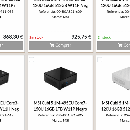
2 W11P n
120U 16GB 512GB W11P Neg
120U 16GB 51
0911-033
Referencia: 00-B0A821-609
Referencia: 0
I
Marca: MSI
Marca
868,30 €
925,75 €
Sin stock
En stock
ar
Comprar
Com
8EU Core3-
MSI Cubi 5 1M-495EU Core7-
MSI Cubi 5 1M
 W11H Neg
150U 16GB 1TB W11P Negro
120U 16GB 51
A821-612
Referencia: 9S6-B0A821-495
Referencia: 9
I
Marca: MSI
Marca