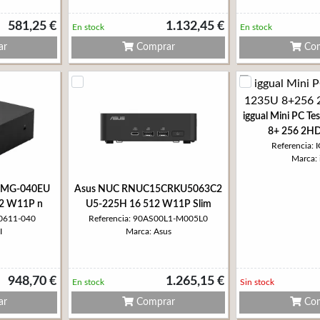
581,25 €
1.132,45 €
En stock
En stock
ar
Comprar
Com
iggual Mini PC Te
8+ 256 2H
Referencia:
Marca: 
 2MG-040EU
Asus NUC RNUC15CRKU5063C2
2 W11P n
U5-225H 16 512 W11P Slim
20611-040
Referencia: 90AS00L1-M005L0
I
Marca: Asus
948,70 €
1.265,15 €
En stock
Sin stock
ar
Comprar
Com