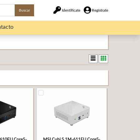
Buscar
Identifícate
Regístrate
tacto
-610EU Core5-
MSI Cubi 5 1M-611EU Core5-