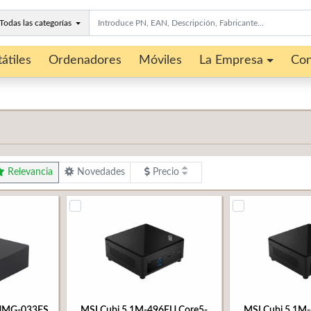
Todas las categorías
átiles
Ordenadores
Móviles
La Empresa
Con
Relevancia
Novedades
Precio
1UMG-033ES
MSI Cubi 5 1M-496EU Core5-
MSI Cubi 5 1M