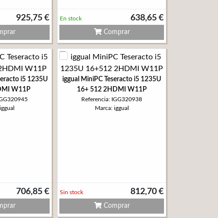
925,75 €
638,65 €
En stock
prar
Comprar
seracto i5 1235U
iggual MiniPC Teseracto i5 1235U
DMI W11P
16+ 512 2HDMI W11P
 IGG320945
Referencia: IGG320938
iggual
Marca: iggual
706,85 €
812,70 €
Sin stock
prar
Comprar