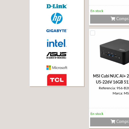
En stock
Compr
MSI Cubi NUC AI+
U5-226V 16GB 51
Referencia: 9S6-B
Marca: MS
En stock
Compr