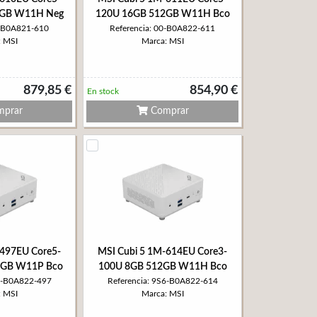
2GB W11H Neg
120U 16GB 512GB W11H Bco
0-B0A821-610
Referencia: 00-B0A822-611
: MSI
Marca: MSI
879,85 €
854,90 €
En stock
prar
Comprar
-497EU Core5-
MSI Cubi 5 1M-614EU Core3-
2GB W11P Bco
100U 8GB 512GB W11H Bco
S6-B0A822-497
Referencia: 9S6-B0A822-614
: MSI
Marca: MSI