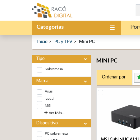
Categorías
Port
Inicio
PC y TPV
Mini PC
Tipo
MINI PC
Sobremesa
Ordenar por
Marca
Asus
iggual
MSI
Ver Más...
Dispositivo
PC sobremesa
MSI Cubi NUC AI 